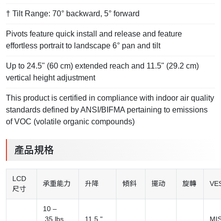
† Tilt Range: 70° backward, 5° forward
Pivots feature quick install and release and feature
effortless portrait to landscape 6° pan and tilt
Up to 24.5" (60 cm) extended reach and 11.5" (29.2 cm)
vertical height adjustment
This product is certified in compliance with indoor air quality
standards defined by ANSI/BIFMA pertaining to emissions
of VOC (volatile organic compounds)
產品規格
LCD
承重能力
升降
傾斜
擺动
旋轉
VE
尺寸
10
–
35
lbs
11.5
"
MIS