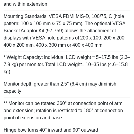
and within extension
Mounting Standards: VESA FDMI MIS-D, 100/75, C (hole
pattern: 100 x 100 mm & 75 x 75 mm). The optional VESA
Bracket Adaptor Kit (97-759) allows the attachment of
displays with VESA hole patterns of 200 x 100, 200 x 200,
400 x 200 mm, 400 x 300 mm or 400 x 400 mm
* Weight Capacity: Individual LCD weight = 5–17.5 lbs (2.3–
7.9 kg) per monitor. Total LCD weight= 10–35 lbs (4.6–15.8
kg)
Monitor depth greater than 2.5" (6.4 cm) may diminish
capacity
** Monitor can be rotated 360° at connection point of arm
and extension; rotation is restricted to 180° at connection
point of extension and base
Hinge bow turns 40° inward and 90° outward