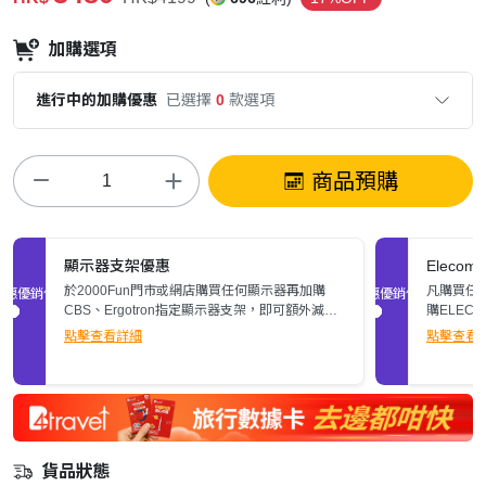
加購選項
進行中的加購優惠
已選擇
0
款選項
商品預購
顯示器支架優惠
Elec
於2000Fun門市或網店購買任何顯示器再加購
凡購買任何
促銷優惠
促銷優惠
CBS、Ergotron指定顯示器支架，即可額外減多
購ELEC
$200。立即了解詳情>>
張)。
點擊查看詳細
點擊查看
貨品狀態