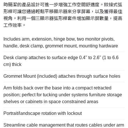
時簡潔的產品設計可進一步增強工作空間舒適度。
鉸接式弧
形桿可讓您通過輕鬆平移顯示器來分享屏幕，以及獲得最佳
視角。
利用一個三顯示器弧形桿套件增加顯示屏數量，提高
工作效率。
Includes arm, extension, hinge bow, two monitor pivots,
handle, desk clamp, grommet mount, mounting hardware
Desk clamp attaches to surface edge 0.4" to 2.6" (1 to 6.6
cm) thick
Grommet Mount (included) attaches through surface holes
Arm folds back over the base into a compact retracted
position; perfect for tucking under systems furniture storage
shelves or cabinets in space constrained areas
Portrait/landscape rotation with lockout
Streamline cable management that routes cables under arm