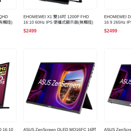
 QHD
EHOMEWEI X1 雙16吋 1200P FHD
EHOMEWEI D6
(有觸控)
16:10 60Hz IPS 便攜式顯示器(無觸控)
16:9 265Hz
$2499
$2499
 16:10
ASUS ZenScreen OLED MQ16FC 16吋
ASUS ZenScr