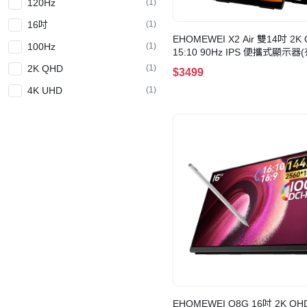
120Hz
(1)
16吋
(1)
EHOMEWEI X2 Air 雙14吋 2K
100Hz
(1)
15:10 90Hz IPS 便攜式顯示器
2K QHD
(1)
$3499
4K UHD
(1)
EHOMEWEI Q8G 16吋 2K QHD