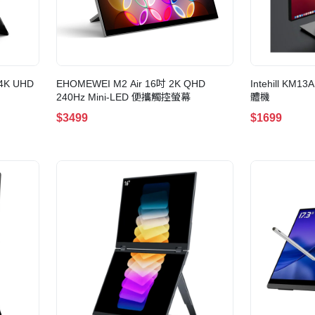
4K UHD
EHOMEWEI M2 Air 16吋 2K QHD
Intehill K
240Hz Mini-LED 便攜觸控螢幕
體機
$3499
$1699