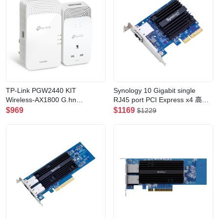
TP-Link PGW2440 KIT
Synology 10 Gigabit single
Wireless-AX1800 G.hn
RJ45 port PCI Express x4 高速
Powerline制式電力線橋接器
10GBASE-T/NBASE-T擴充卡
$969
$1169
$1229
(WiFi6)
(E10G18-T1)