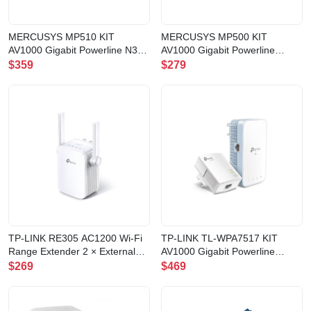
MERCUSYS MP510 KIT
MERCUSYS MP500 KIT
AV1000 Gigabit Powerline N300
AV1000 Gigabit Powerline
Wi-Fi Kit
Starter Kit
$359
$279
TP-LINK RE305 AC1200 Wi-Fi
TP-LINK TL-WPA7517 KIT
Range Extender 2 × External
AV1000 Gigabit Powerline
Antennas(RE305(AS))
AC750 Wi-Fi Kit(TL-WPA7517
$269
$469
KIT(UK))