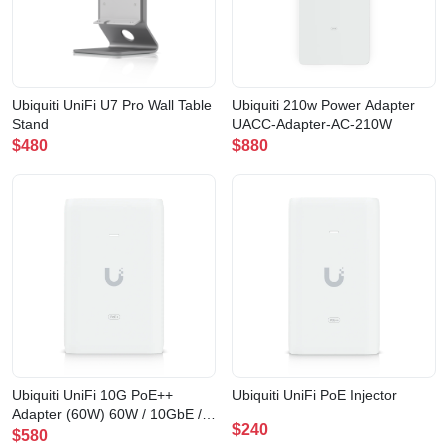
Ubiquiti UniFi U7 Pro Wall Table
Ubiquiti 210w Power Adapter
Stand
UACC-Adapter-AC-210W
$480
$880
Ubiquiti UniFi 10G PoE++
Ubiquiti UniFi PoE Injector
Adapter (60W) 60W / 10GbE /
$240
PoE++ 供電器(10GbE (60W))
$580