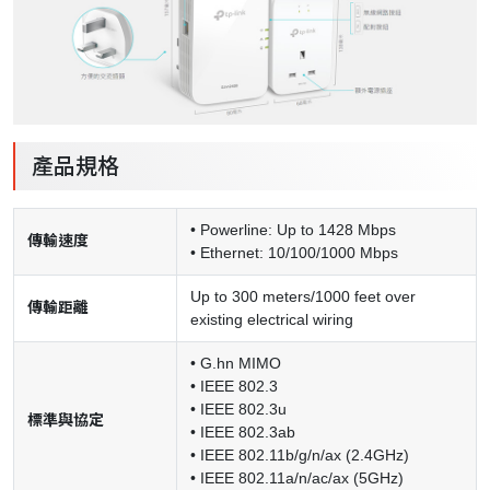
產品規格
• Powerline: Up to 1428 Mbps
傳輸速度
• Ethernet: 10/100/1000 Mbps
Up to 300 meters/1000 feet over
傳輸距離
existing electrical wiring
• G.hn MIMO
• IEEE 802.3
• IEEE 802.3u
標準與協定
• IEEE 802.3ab
• IEEE 802.11b/g/n/ax (2.4GHz)
• IEEE 802.11a/n/ac/ax (5GHz)