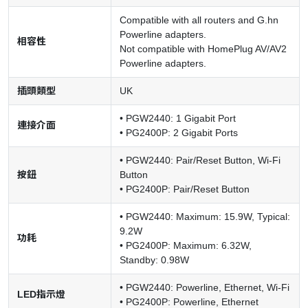
Compatible with all routers and G.hn
Powerline adapters.
相容性
Not compatible with HomePlug AV/AV2
Powerline adapters.
插頭類型
UK
• PGW2440: 1 Gigabit Port
連接介面
• PG2400P: 2 Gigabit Ports
• PGW2440: Pair/Reset Button, Wi-Fi
按鈕
Button
• PG2400P: Pair/Reset Button
• PGW2440: Maximum: 15.9W, Typical:
9.2W
功耗
• PG2400P: Maximum: 6.32W,
Standby: 0.98W
• PGW2440: Powerline, Ethernet, Wi-Fi
LED指示燈
• PG2400P: Powerline, Ethernet