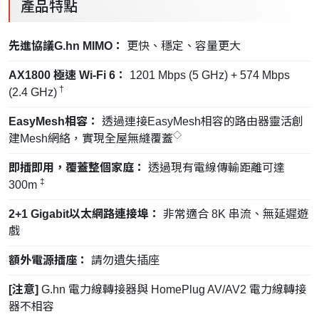
產品特點
先進協議G.hn MIMO：
更快、穩定、容量更大
AX1800 極速 Wi-Fi 6：
1201 Mbps (5 GHz) + 574 Mbps
†
(2.4 GHz)
EasyMesh相容：
透過連接EasyMesh相容的路由器靈活創
◇
建Mesh網絡，實現全屋無縫覆蓋
即插即用，覆蓋整個家庭：
透過現有電線傳輸距離可達
‡
300m
2+1 Gigabit以太網路連接埠：
非常適合 8K 串流、無延遲遊
戲
額外電源插座：
請勿遺失插座
[注意]
G.hn 電力線轉接器與 HomePlug AV/AV2 電力線轉接
器不相容