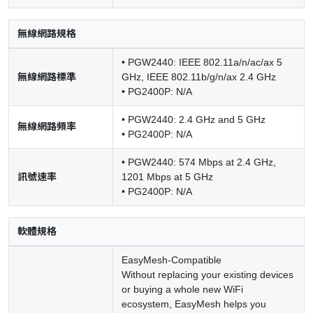
無線網路規格
• PGW2440: IEEE 802.11a/n/ac/ax 5
無線網路標準
GHz, IEEE 802.11b/g/n/ax 2.4 GHz
• PG2400P: N/A
• PGW2440: 2.4 GHz and 5 GHz
無線網路頻率
• PG2400P: N/A
• PGW2440: 574 Mbps at 2.4 GHz,
訊號速率
1201 Mbps at 5 GHz
• PG2400P: N/A
軟體規格
EasyMesh-Compatible
Without replacing your existing devices
or buying a whole new WiFi
ecosystem, EasyMesh helps you