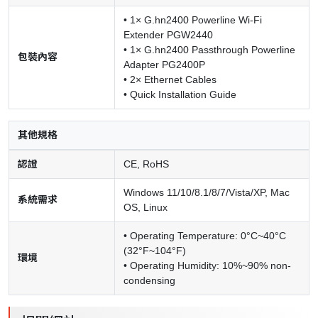
• 1× G.hn2400 Powerline Wi-Fi
Extender PGW2440
• 1× G.hn2400 Passthrough Powerline
包裝內容
Adapter PG2400P
• 2× Ethernet Cables
• Quick Installation Guide
其他規格
認證
CE, RoHS
Windows 11/10/8.1/8/7/Vista/XP, Mac
系統需求
OS, Linux
• Operating Temperature: 0°C~40°C
(32°F~104°F)
環境
• Operating Humidity: 10%~90% non-
condensing