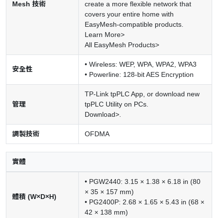
Mesh 技術
create a more flexible network that
covers your entire home with
EasyMesh-compatible products.
Learn More>
All EasyMesh Products>
• Wireless: WEP, WPA, WPA2, WPA3
安全性
• Powerline: 128-bit AES Encryption
TP-Link tpPLC App, or download new
管理
tpPLC Utility on PCs.
Download>
.
調製技術
OFDMA
實體
• PGW2440: 3.15 × 1.38 × 6.18 in (80
× 35 × 157 mm)
體積 (W×D×H)
• PG2400P: 2.68 × 1.65 × 5.43 in (68 ×
42 × 138 mm)