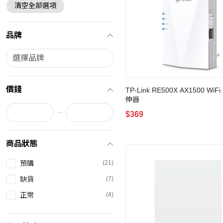
清空全部選項
品牌
價錢
TP-Link RE500X AX1500 WiF
伸器
$369
商品狀態
預購
(21)
缺貨
(7)
正常
(4)