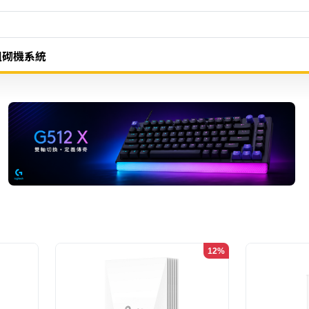
組砌機系統
12%