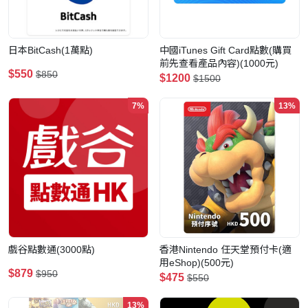
日本BitCash(1萬點)
中國iTunes Gift Card點數(購買
前先查看產品內容)(1000元)
$550
$850
$1200
$1500
7%
13%
戲谷點數通(3000點)
香港Nintendo 任天堂預付卡(適
用eShop)(500元)
$879
$950
$475
$550
13%