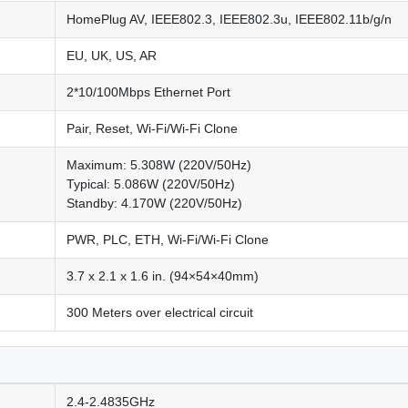
HomePlug AV, IEEE802.3, IEEE802.3u, IEEE802.11b/g/n
EU, UK, US, AR
2*10/100Mbps Ethernet Port
Pair, Reset, Wi-Fi/Wi-Fi Clone
Maximum: 5.308W (220V/50Hz)
Typical: 5.086W (220V/50Hz)
Standby: 4.170W (220V/50Hz)
PWR, PLC, ETH, Wi-Fi/Wi-Fi Clone
3.7 x 2.1 x 1.6 in. (94×54×40mm)
300 Meters over electrical circuit
2.4-2.4835GHz