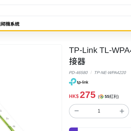
組砌機系統
TP-Link TL-WP
接器
PD-46580
TP-NE-WPA4220
275
HK$
(
55
紅利)