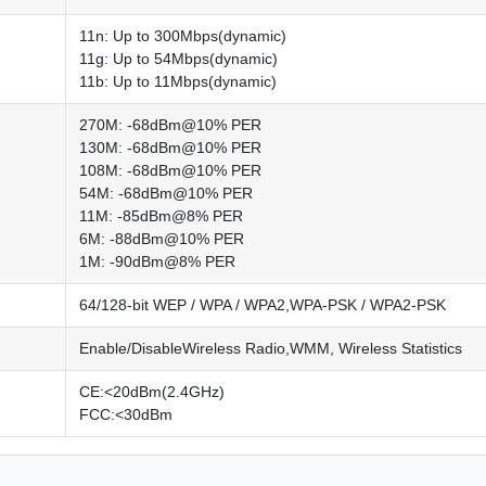
11n: Up to 300Mbps(dynamic)
11g: Up to 54Mbps(dynamic)
11b: Up to 11Mbps(dynamic)
270M: -68dBm@10% PER
130M: -68dBm@10% PER
108M: -68dBm@10% PER
54M: -68dBm@10% PER
11M: -85dBm@8% PER
6M: -88dBm@10% PER
1M: -90dBm@8% PER
64/128-bit WEP / WPA / WPA2,WPA-PSK / WPA2-PSK
Enable/DisableWireless Radio,WMM, Wireless Statistics
CE:<20dBm(2.4GHz)
FCC:<30dBm