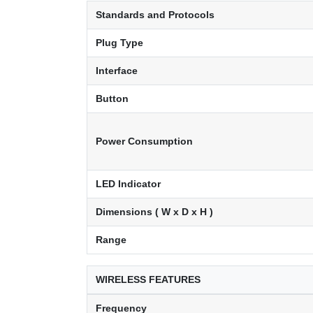
Standards and Protocols
Plug Type
Interface
Button
Power Consumption
LED Indicator
Dimensions ( W x D x H )
Range
WIRELESS FEATURES
Frequency