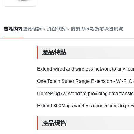
商品内容
購物條款、訂單修改、取消與退款政策
送貨服務
產品特點
Extend wired and wireless network to any room
One Touch Super Range Extension - Wi-Fi Clon
HomePlug AV standard providing data transfer 
Extend 300Mbps wireless connections to previ
產品規格