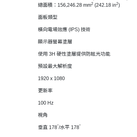
2
2
總面積：156,246.28 mm
(242.18 in
)
面板類型
橫向電場效應 (IPS) 技術
顯示器螢幕塗層
使用 3H 硬性塗層提供防眩光功能
預設最大解析度
1920 x 1080
更新率
100 Hz
視角
°
°
垂直 178
/水平 178