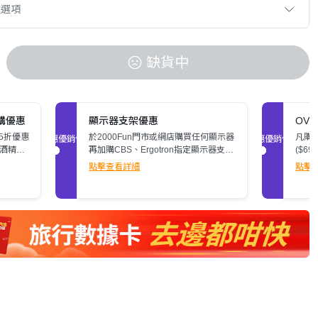
款選項
缺貨中
加購優惠
顯示器支架優惠
OV
5折優惠
於2000Fun門市或網店購買任何顯示器
凡購
促銷優惠
促銷優惠
無酒精液
再加購CBS、Ergotron指定顯示器支
($6
架，即可額外減多$200。立即了解詳
潔消毒
點擊查看詳細
點擊
情>>