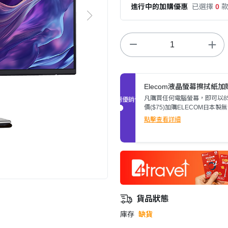
進行中的加購優惠
已選擇
0
Elecom液晶螢幕擦拭紙
凡購買任何電腦螢幕，即可以8
促銷優惠
價($75)加購ELECOM日本製
晶螢幕擦拭紙(80張)。
點擊查看詳細
貨品狀態
庫存
缺貨