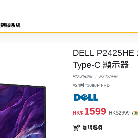
組砌機系統
DELL P2425HE 
Type-C 顯示器
PD-36089
P2425HE
#24吋
#1080P FHD
1599
HK$
HK$2699
(
加購選項