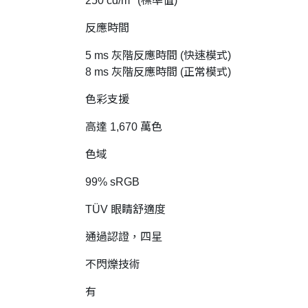
250 cd/m
(標準值)
反應時間
5 ms 灰階反應時間 (快速模式)
8 ms 灰階反應時間 (正常模式)
色彩支援
高達 1,670 萬色
色域
99% sRGB
TÜV 眼睛舒適度
通過認證，四星
不閃爍技術
有