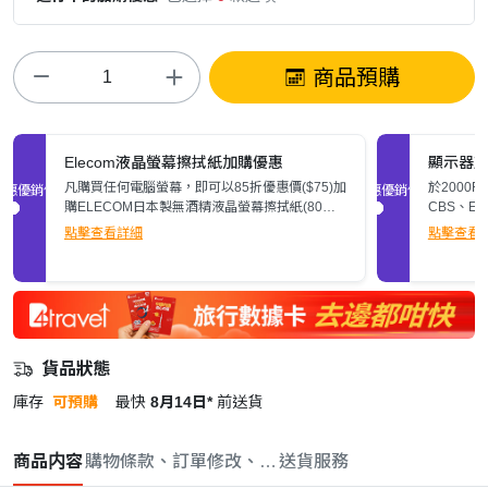
商品預購
Elecom液晶螢幕擦拭紙加購優惠
顯示器
凡購買任何電腦螢幕，即可以85折優惠價($75)加
於2000
促銷優惠
促銷優惠
購ELECOM日本製無酒精液晶螢幕擦拭紙(80
CBS、E
張)。
$200。
點擊查看詳細
點擊查看
貨品狀態
庫存
可預購
最快
8月14日*
前送貨
商品内容
購物條款、訂單修改、取消與退款政策
送貨服務