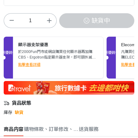
缺貨中
顯示器支架優惠
Elec
於2000Fun門市或網店購買任何顯示器再加購
凡購買任何
促銷優惠
促銷優惠
CBS、Ergotron指定顯示器支架，即可額外減多
購ELEC
$200。立即了解詳情>>
張)。
點擊查看詳細
點擊查看
貨品狀態
庫存
缺貨
商品内容
購物條款、訂單修改、取消與退款政策
送貨服務