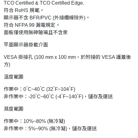
TCO Certified & TCO Certified Edge.
符合 RoHS 規範。
顯示器不含 BFR/PVC (外接纜線除外)。
符合 NFPA 99 漏電規定。
面板僅使用無砷玻璃且不含汞
平面顯示器掛載介面
VESA 掛接孔 (100 mm x 100 mm，於附接的 VESA 護蓋後
方)
溫度範圍
°
°
°
°
作業中：0
C~40
C (32
F~104
F)
°
°
°
°
非作業中：-20
C~60
C (-4
F~140
F)，儲存及運送
濕度範圍
作業中：10%~80% (無冷凝)
非作業中︰5%~90% (無冷凝)，儲存及運送