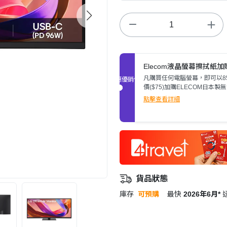
Elecom液晶螢幕擦拭紙
凡購買任何電腦螢幕，即可以8
促銷優惠
價($75)加購ELECOM日本製
晶螢幕擦拭紙(80張)。
點擊查看詳細
貨品狀態
庫存
可預購
最快
2026年6月*