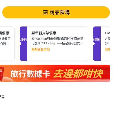
商品預購
加購優惠
顯示器支架優惠
OV
5折優惠
於2000Fun門市或網店購買任何顯示器
凡購
促銷優惠
促銷優惠
無酒精液
再加購CBS、Ergotron指定顯示器支
($6
架，即可額外減多$200。立即了解詳
潔消毒
點擊查看詳細
點擊
情>>
送貨