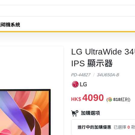
組砌機系統
LG UltraWide 
IPS 顯示器
PD-44827
34U650A-B
4090
HK$
(
818
紅利)
加購選項
進行中的加購優惠
已選擇
0