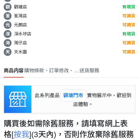
觀
觀塘店
有現貨
荃
荃灣店
可調貨
元
元朗店
可調貨
深
深水埗店
有現貨
灣
灣仔店
可調貨
天
天水圍
可調貨
商品内容
購物條款、訂單修改、取消與退款政策
送貨服務
此系列產品
觀塘門市
實物展示中，歡迎到
店體驗。
購買後如需除舊服務，請填寫網上表
格[
按我
](3天內)，否則作放棄除舊服務