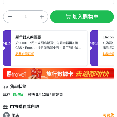
加入購物車
顯示器支架優惠
Elec
於2000Fun門市或網店購買任何顯示器再加購
凡購買任何
促銷優惠
促銷優惠
CBS、Ergotron指定顯示器支架，即可額外減多
購ELEC
$200。立即了解詳情>>
張)。
點擊查看詳細
點擊查看
貨品狀態
庫存
有現貨
最快
8月12日*
前送貨
門市購買或自取
網
網店
可調貨