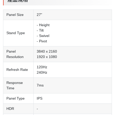
Panel Size
27"
- Height
- Tilt
Stand Type
- Swivel
- Pivot
Panel
3840 x 2160
Resolution
1920 x 1080
120Hz
Refresh Rate
240Hz
Response
7ms
Time
Panel Type
IPS
HDR
-