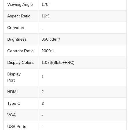
Viewing Angle
178°
Aspect Ratio
16:9
Curvature
-
Brightness
350 cd/m²
Contrast Ratio
2000:1
Display Colors
1.07B(8bits+FRC)
Display
1
Port
HDMI
2
Type C
2
VGA
-
USB Ports
-