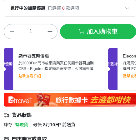
進行中的加購優惠
已選擇
0
款選項
加入購物車
顯示器支架優惠
Elec
於2000Fun門市或網店購買任何顯示器再加購
凡購買任何
促銷優惠
促銷優惠
CBS、Ergotron指定顯示器支架，即可額外減多
購ELEC
$200。立即了解詳情>>
張)。
點擊查看詳細
點擊查看
貨品狀態
庫存
有現貨
最快
8月10日*
前送貨
門市購買或自取