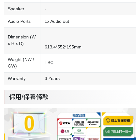
Speaker
-
Audio Ports
1x Audio out
Dimension (W
x H x D)
613.4*552*195mm
Weight (NW /
TBC
GW)
Warranty
3 Years
保用/保養條款