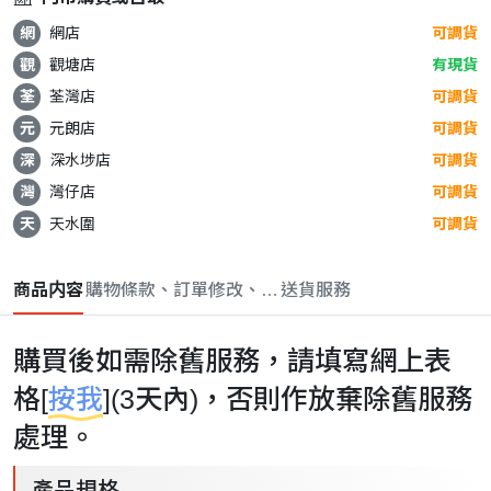
網
網店
可調貨
觀
觀塘店
有現貨
荃
荃灣店
可調貨
元
元朗店
可調貨
深
深水埗店
可調貨
灣
灣仔店
可調貨
天
天水圍
可調貨
商品内容
購物條款、訂單修改、取消與退款政策
送貨服務
購買後如需除舊服務，請填寫網上表
格[
按我
](3天內)，否則作放棄除舊服務
處理。
產品規格