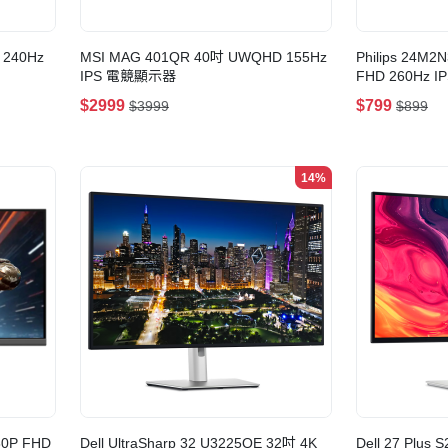
 240Hz
MSI MAG 401QR 40吋 UWQHD 155Hz
Philips 24M2
IPS 電競顯示器
FHD 260Hz 
$2999
$799
$3999
$899
14%
80P FHD
Dell UltraSharp 32 U3225QE 32吋 4K
Dell 27 Plus