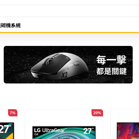
組砌機系統
7%
20%