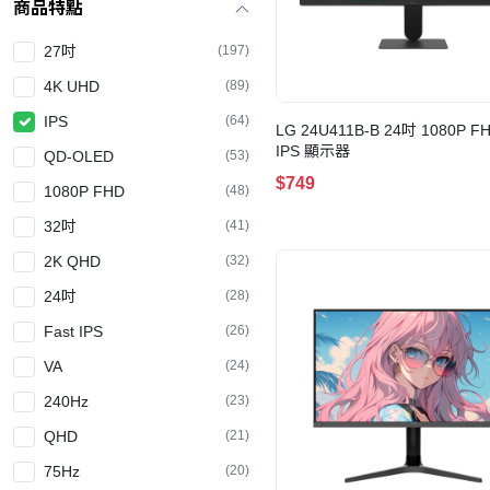
商品特點
27吋
(197)
4K UHD
(89)
IPS
(64)
LG 24U411B-B 24吋 1080P F
IPS 顯示器
QD-OLED
(53)
$749
1080P FHD
(48)
32吋
(41)
2K QHD
(32)
24吋
(28)
Fast IPS
(26)
VA
(24)
240Hz
(23)
QHD
(21)
75Hz
(20)