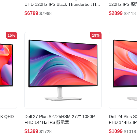
UHD 120Hz IPS Black Thunderbolt Hub
120Hz IPS 
顯示器
$6799
$2899
$7968
$3118
15%
19%
2K QHD
Dell 27 Plus S2725HSM 27吋 1080P
Dell 24 Plus
FHD 144Hz IPS 顯示器
FHD 144Hz 
$1399
$1099
$1728
$1318