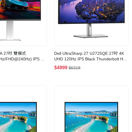
2A 27吋 雙模式
Dell UltraSharp 27 U2725QE 27吋 4K
Hz/FHD@240Hz) IPS 電
UHD 120Hz IPS Black Thunderbolt Hub
顯示器
$4999
$6318