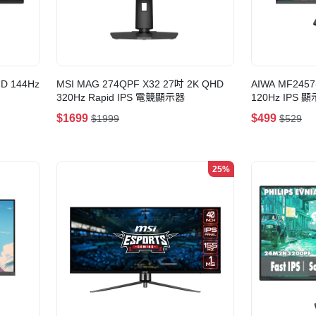
HD 144Hz
MSI MAG 274QPF X32 27吋 2K QHD
AIWA MF2457
320Hz Rapid IPS 電競顯示器
120Hz IPS 
$1699
$499
$1999
$529
25%