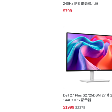
240Hz IPS 電競顯示器
1500R
(5)
$799
200Hz
(5)
0.03ms
(4)
25吋
(4)
360Hz
(4)
21.5吋
(3)
24.5吋
(3)
260Hz
(3)
AMD FreeSync
(3)
FHD (1920 x 1080)
(3)
KVM
(3)
USB-C
(3)
Dell 27 Plus S2725DSM 27吋 
VESA DisplayHDR 400
(3)
144Hz IPS 顯示器
True Black
$1999
$2378
(2)