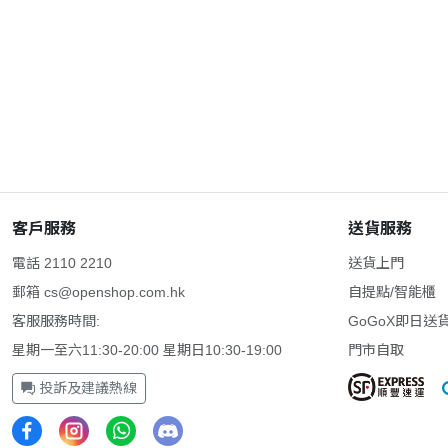
100Hz
160Hz
(2)
1800R
(2)
40吋
(2)
42吋
(2)
49吋
(2)
DP 1.4
(2)
FAST VA
(2)
客戶服務
送貨服務
NVIDIA G-SYNC
(2)
電話 2110 2210
送貨上門
TN
(2)
郵箱
cs@openshop.com.hk
自提點/智能櫃
低藍光
(2)
客服服務時間:
GoGoX即日送
星期一至六11:30-20:00 星期日10:30-19:00
門市自取
1000R
(1)
155Hz
(1)
投訴及建議熱線
170Hz
(1)
(1)