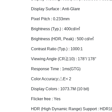
Display Surface : Anti-Glare
Pixel Pitch : 0.233mm
Brightness (Typ.) : 400cd/㎡
Brightness (HDR, Peak) : 500 cd/㎡
Contrast Ratio (Typ.) : 1000:1
Viewing Angle (CR≧10) : 178°/ 178°
Response Time : 1ms(GTG)
Color Accuracy:△E< 2
Display Colors : 1073.7M (10 bit)
Flicker free : Yes
HDR (High Dynamic Range) Support : HDR1