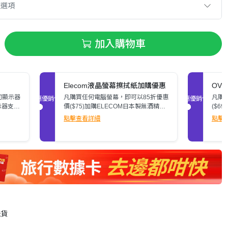
款選項
加入購物車
Elecom液晶螢幕擦拭紙加購優惠
OV
何顯示器
凡購買任何電腦螢幕，即可以85折優惠
凡購
促銷優惠
促銷優惠
示器支
價($75)加購ELECOM日本製無酒精液
($6
了解詳
晶螢幕擦拭紙(80張)。
潔消毒
點擊查看詳細
點擊
送貨