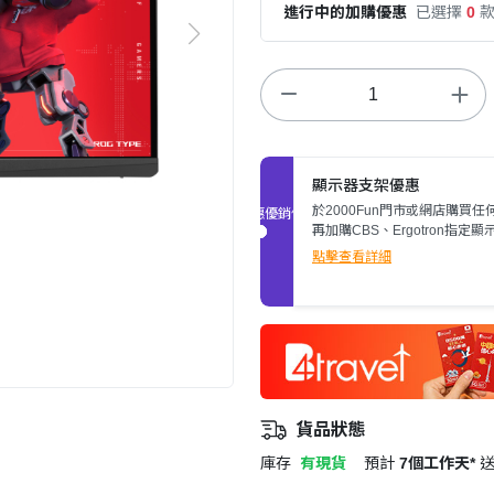
進行中的加購優惠
已選擇
0
顯示器支架優惠
於2000Fun門市或網店購買任
促銷優惠
再加購CBS、Ergotron指定顯
架，即可額外減多$200。立即
點擊查看詳細
情>>
貨品狀態
庫存
有現貨
預計
7個工作天*