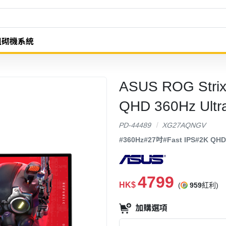
組砌機系統
ASUS ROG Stri
QHD 360Hz Ul
PD-44489
XG27AQNGV
#360Hz
#27吋
#Fast IPS
#2K QHD
4799
HK$
(
959
紅利)
加購選項