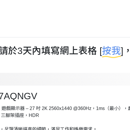
於3天內填寫網上表格 [
按我
]
G27AQNGV
動態模糊 遊戲顯示器 – 27 吋 2K 2560x1440 @360Hz，1ms
 中心，三腳架插座，HDR
440 分辨率，呈現清晰逼真的細節，滿足工作和娛樂需求。