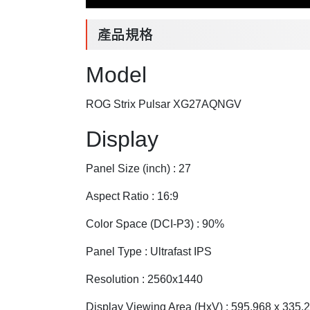
產品規格
Model
ROG Strix Pulsar XG27AQNGV
Display
Panel Size (inch) : 27
Aspect Ratio : 16:9
Color Space (DCI-P3) : 90%
Panel Type : Ultrafast IPS
Resolution : 2560x1440
Display Viewing Area (HxV) : 595.968 x 335