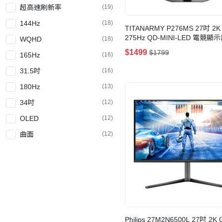
超高速刷新率
(19)
144Hz
(18)
TITANARMY P276MS 27吋 2K
275Hz QD-MINI-LED 電競顯
WQHD
(18)
$1499
$1799
165Hz
(16)
31.5吋
(16)
180Hz
(13)
34吋
(12)
OLED
(12)
曲面
(12)
120Hz
(10)
23.8吋
(9)
2K
(9)
HDMI 2.1
(9)
UHD
(6)
Philips 27M2N6500L 27吋 2K