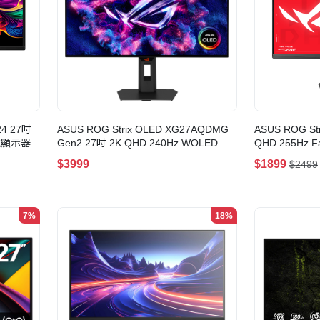
24 27吋
ASUS ROG Strix OLED XG27AQDMG
ASUS ROG St
電競顯示器
Gen2 27吋 2K QHD 240Hz WOLED 電
QHD 255Hz 
競顯示器
$3999
$1899
$2499
7%
18%