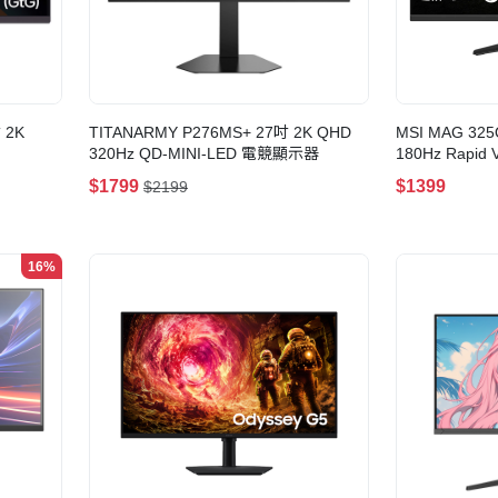
 2K
TITANARMY P276MS+ 27吋 2K QHD
MSI MAG 325
320Hz QD-MINI-LED 電競顯示器
180Hz Rapi
$1799
$1399
$2199
16%