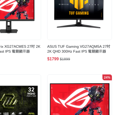
rix XG27ACMES 27吋 2K
ASUS TUF Gaming VG27AQM5A 27吋
Fast IPS 電競顯示器
2K QHD 300Hz Fast IPS 電競顯示器
$1799
$1899
24%