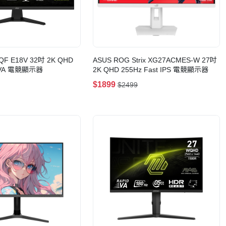
QF E18V 32吋 2K QHD
ASUS ROG Strix XG27ACMES-W 27吋
d VA 電競顯示器
2K QHD 255Hz Fast IPS 電競顯示器
$1899
$2499