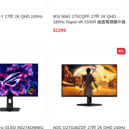
-Y 27吋 2K QHD 240Hz
MSI MAG 275CQPF 27吋 2K QHD
180Hz Rapid-VA 1500R 曲面電競顯示器
$1299
6%
trix OLED XG27AQWMG
AOC Q27G40ZDF 27吋 2K QHD 240Hz