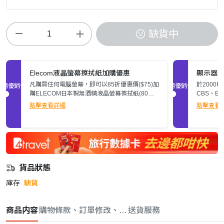
缺貨中
Elecom液晶螢幕擦拭紙加購優惠
顯示器
凡購買任何電腦螢幕，即可以85折優惠價($75)加
於2000
促銷優惠
促銷優惠
購ELECOM日本製無酒精液晶螢幕擦拭紙(80
CBS、E
張)。
$200。
點擊查看詳細
點擊查看
貨品狀態
庫存
缺貨
商品内容
購物條款、訂單修改、取消與退款政策
送貨服務