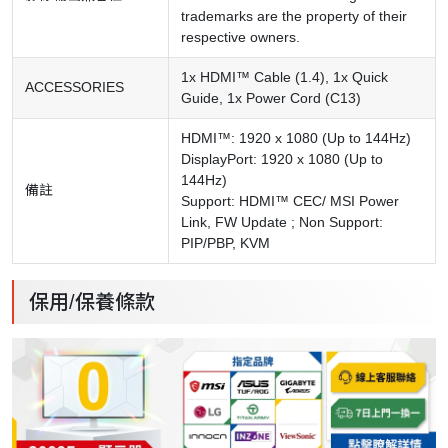
trademarks are the property of their
respective owners.
1x HDMI™ Cable (1.4), 1x Quick
ACCESSORIES
Guide, 1x Power Cord (C13)
HDMI™: 1920 x 1080 (Up to 144Hz)
DisplayPort: 1920 x 1080 (Up to
144Hz)
備註
Support: HDMI™ CEC/ MSI Power
Link, FW Update ; Non Support:
PIP/PBP, KVM
保用/保養條款