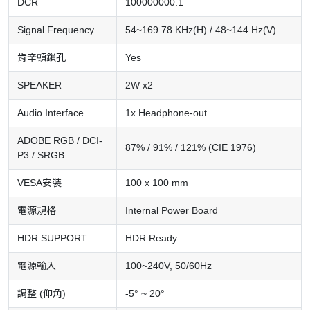
DCR
100000000:1
Signal Frequency
54~169.78 KHz(H) / 48~144 Hz(V)
肯辛頓鎖孔
Yes
SPEAKER
2W x2
Audio Interface
1x Headphone-out
ADOBE RGB / DCI-
87% / 91% / 121% (CIE 1976)
P3 / SRGB
VESA安裝
100 x 100 mm
電源規格
Internal Power Board
HDR SUPPORT
HDR Ready
電源輸入
100~240V, 50/60Hz
調整 (仰角)
-5° ~ 20°