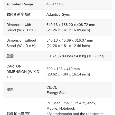
Activated Range
48~144Hz
動態刷新率技術
Adaptive-Sync
Dimension with
540.13 x 188.20 x 408.72 mm
Stand (W x D x H)
(21.26 x 7.41 x 16.09 inch)
Dimension without
540.13 x 45.89 x 316.37 mm
Stand (W x D x H)
(21.26 x 1.81 x 12.46 inch)
重量
3.1 kg (6.83 lbs) / 4.8 kg (10.58 lbs)
CARTON
600 x 123 x 410 mm
DIMENSION (W X D
(23.62 x 4.84 x 16.14 inch)
X H)
CB/CE
認證
Energy Star
PC, Mac, PS5™, PS4™, Xbox,
Mobile, Notebook
影像輸出兼容性
* All trademarks and the registered