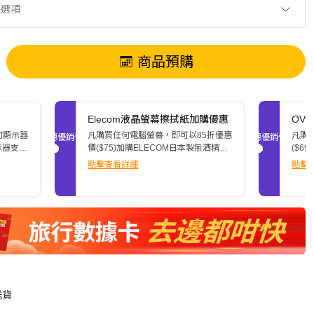
款選項
商品預購
Elecom液晶螢幕擦拭紙加購優惠
OV
何顯示器
凡購買任何電腦螢幕，即可以85折優惠
凡購
促銷優惠
促銷優惠
示器支
價($75)加購ELECOM日本製無酒精液
($6
了解詳
晶螢幕擦拭紙(80張)。
潔消毒
點擊查看詳細
點擊
送貨