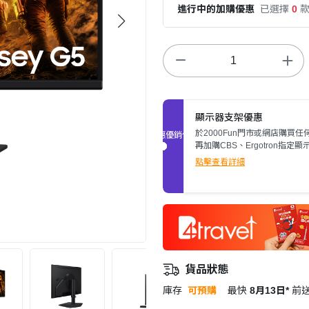
進行中的加購優惠
已選擇
0
顯示器支架優惠
於2000Fun門市或網店購買任
促銷優惠
再加購CBS、Ergotron指定顯
架，即可額外減多$200。立即
點擊查看詳細
情>>
貨品狀態
庫存
可預購
最快
8月13日*
前