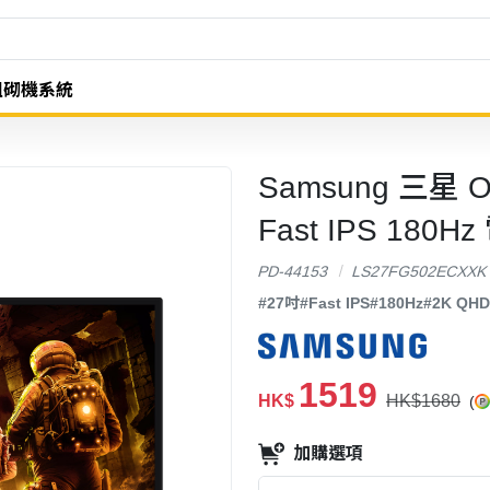
組砌機系統
Samsung 三星 O
Fast IPS 180
PD-44153
LS27FG502ECXXK
#27吋
#Fast IPS
#180Hz
#2K QHD
1519
HK$
HK$1680
(
加購選項