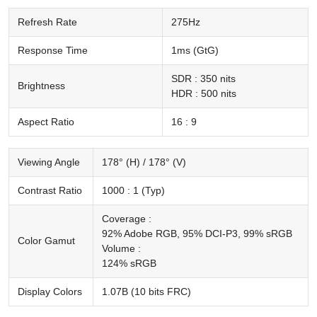
Refresh Rate
275Hz
Response Time
1ms (GtG)
SDR : 350 nits
Brightness
HDR : 500 nits
Aspect Ratio
16 : 9
Viewing Angle
178° (H) / 178° (V)
Contrast Ratio
1000 : 1 (Typ)
Coverage :
92% Adobe RGB, 95% DCI-P3, 99% sRGB
Color Gamut
Volume :
124% sRGB
Display Colors
1.07B (10 bits FRC)