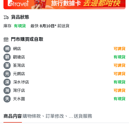
貨品狀態
庫存
有現貨
最快
8月10日*
前送貨
門市購買或自取
網
網店
可調貨
觀
觀塘店
有現貨
荃
荃灣店
可調貨
元
元朗店
可調貨
深
深水埗店
有現貨
灣
灣仔店
可調貨
天
天水圍
有現貨
商品内容
購物條款、訂單修改、取消與退款政策
送貨服務