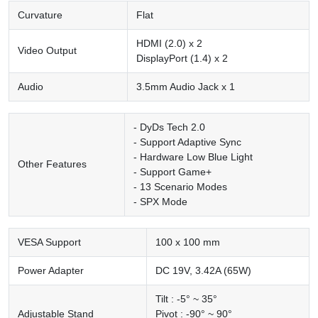
Curvature
Flat
HDMI (2.0) x 2
Video Output
DisplayPort (1.4) x 2
Audio
3.5mm Audio Jack x 1
- DyDs Tech 2.0
- Support Adaptive Sync
- Hardware Low Blue Light
Other Features
- Support Game+
- 13 Scenario Modes
- SPX Mode
VESA Support
100 x 100 mm
Power Adapter
DC 19V, 3.42A (65W)
Tilt : -5° ~ 35°
Adjustable Stand
Pivot : -90° ~ 90°