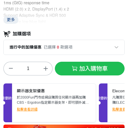
1ms (GtG) response time
HDMI (2.0) x 2, DisplayPort (1.4) x 2
Support Adaptive Sync & HDR 500
更多
Hardware low blue light
Adjustable stand
加購選項
進行中的加購優惠
已選擇
0
款選項
加入購物車
顯示器支架優惠
Elec
於2000Fun門市或網店購買任何顯示器再加購
凡購買任何
促銷優惠
促銷優惠
CBS、Ergotron指定顯示器支架，即可額外減多
購ELEC
$200。立即了解詳情>>
張)。
點擊查看詳細
點擊查看