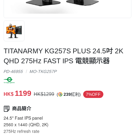
TITANARMY KG257S PLUS 24.5吋 2K
QHD 275Hz FAST IPS 電競顯示器
PD-46955
MO-TKG257P
1199
HK$
HK$1299
(
239
紅利)
7%OFF
商品簡介
24.5" Fast IPS panel
2560 x 1440 (QHD, 2K)
275Hz refresh rate