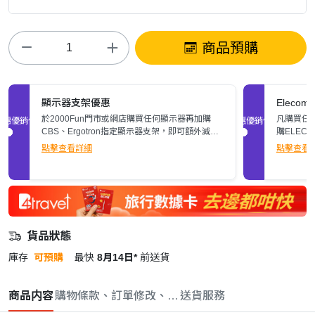
商品預購
顯示器支架優惠
Elec
於2000Fun門市或網店購買任何顯示器再加購
凡購買任何
促銷優惠
促銷優惠
CBS、Ergotron指定顯示器支架，即可額外減多
購ELEC
$200。立即了解詳情>>
張)。
點擊查看詳細
點擊查看
貨品狀態
庫存
可預購
最快
8月14日*
前送貨
商品内容
購物條款、訂單修改、取消與退款政策
送貨服務