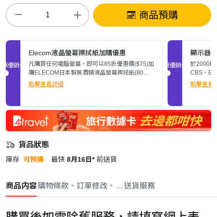
商品預購
Elecom液晶螢幕擦拭紙加購優惠
顯示器
凡購買任何電腦螢幕，即可以85折優惠價($75)加
於2000
促銷優惠
促銷優惠
購ELECOM日本製無酒精液晶螢幕擦拭紙(80
CBS、E
張)。
$200。
點擊查看詳細
點擊查看
貨品狀態
庫存
可預購
最快
8月16日*
前送貨
商品内容
購物條款、訂單修改、取消與退款政策
送貨服務