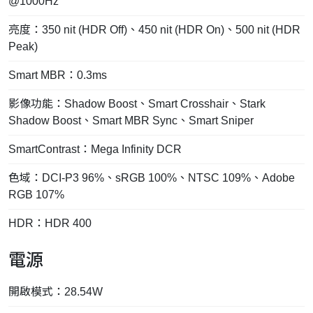
@1000Hz
亮度：350 nit (HDR Off)、450 nit (HDR On)、500 nit (HDR
Peak)
Smart MBR：0.3ms
影像功能：Shadow Boost、Smart Crosshair、Stark
Shadow Boost、Smart MBR Sync、Smart Sniper
SmartContrast：Mega Infinity DCR
色域：DCI-P3 96%、sRGB 100%、NTSC 109%、Adobe
RGB 107%
HDR：HDR 400
電源
開啟模式：28.54W