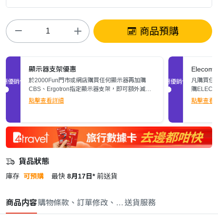
商品預購
顯示器支架優惠
Elec
於2000Fun門市或網店購買任何顯示器再加購
凡購買任何
促銷優惠
促銷優惠
CBS、Ergotron指定顯示器支架，即可額外減多
購ELEC
$200。立即了解詳情>>
張)。
點擊查看詳細
點擊查看
貨品狀態
庫存
可預購
最快
8月17日*
前送貨
商品内容
購物條款、訂單修改、取消與退款政策
送貨服務