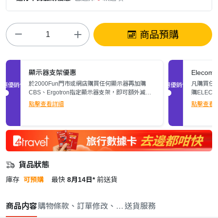
商品預購
顯示器支架優惠
Elec
於2000Fun門市或網店購買任何顯示器再加購
凡購買任何
促銷優惠
促銷優惠
CBS、Ergotron指定顯示器支架，即可額外減多
購ELEC
$200。立即了解詳情>>
張)。
點擊查看詳細
點擊查看
貨品狀態
庫存
可預購
最快
8月14日*
前送貨
商品内容
購物條款、訂單修改、取消與退款政策
送貨服務