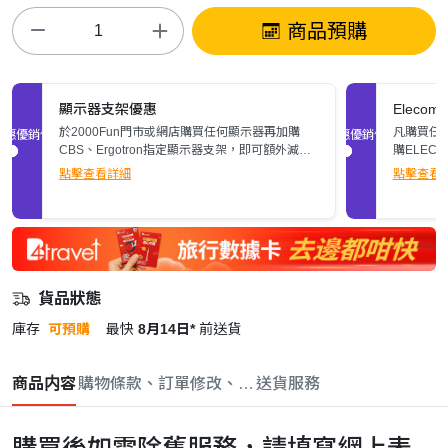
商品預購
顯示器支架優惠
Elec
於2000Fun門市或網店購買任何顯示器再加購
凡購買任何
促銷優惠
促銷優惠
CBS、Ergotron指定顯示器支架，即可額外減多
購ELEC
$200。立即了解詳情>>
張)。
點擊查看詳細
點擊查看
貨品狀態
庫存
可預購
最快
8月14日*
前送貨
商品内容
購物條款、訂單修改、取消與退款政策
送貨服務