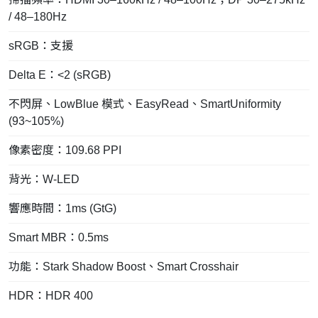
/ 48–180Hz
sRGB：支援
Delta E：<2 (sRGB)
不閃屏、LowBlue 模式、EasyRead、SmartUniformity
(93~105%)
像素密度：109.68 PPI
背光：W-LED
響應時間：1ms (GtG)
Smart MBR：0.5ms
功能：Stark Shadow Boost、Smart Crosshair
HDR：HDR 400