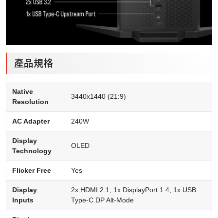
產品規格
Native
3440x1440 (21:9)
Resolution
AC Adapter
240W
Display
OLED
Technology
Flicker Free
Yes
Display
2x HDMI 2.1, 1x DisplayPort 1.4, 1x USB
Inputs
Type-C DP Alt-Mode