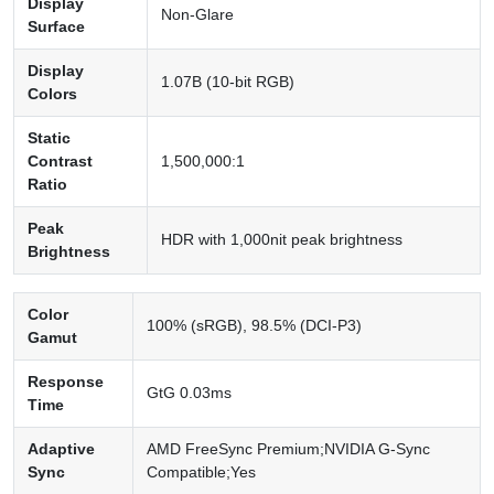
Display
Non-Glare
Surface
Display
1.07B (10-bit RGB)
Colors
Static
Contrast
1,500,000:1
Ratio
Peak
HDR with 1,000nit peak brightness
Brightness
Color
100% (sRGB), 98.5% (DCI-P3)
Gamut
Response
GtG 0.03ms
Time
Adaptive
AMD FreeSync Premium;NVIDIA G-Sync
Sync
Compatible;Yes