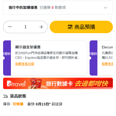
進行中的加購優惠
已選擇
0
款選項
商品預購
顯示器支架優惠
Elec
於2000Fun門市或網店購買任何顯示器再加購
凡購買任何
促銷優惠
促銷優惠
CBS、Ergotron指定顯示器支架，即可額外減多
購ELEC
$200。立即了解詳情>>
張)。
點擊查看詳細
點擊查看
貨品狀態
庫存
可預購
最快
8月13日*
前送貨