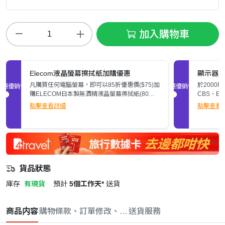
加入購物車
Elecom液晶螢幕擦拭紙加購優惠
顯示器
凡購買任何電腦螢幕，即可以85折優惠價($75)加
於2000
促銷優惠
促銷優惠
購ELECOM日本製無酒精液晶螢幕擦拭紙(80
CBS、E
張)。
$200。
點擊查看詳細
點擊查看
貨品狀態
庫存
有現貨
預計
5個工作天*
送貨
商品内容
購物條款、訂單修改、取消與退款政策
送貨服務