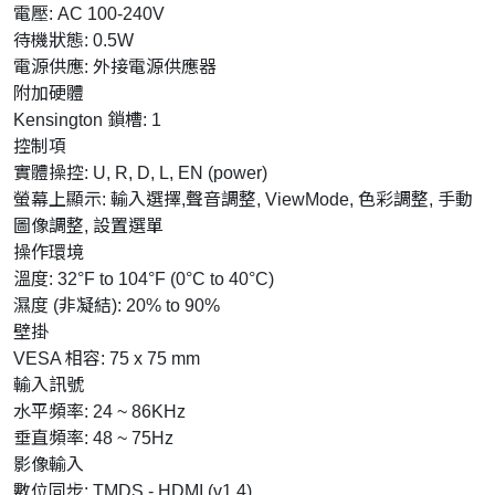
電壓: AC 100-240V
待機狀態: 0.5W
電源供應: 外接電源供應器
附加硬體
Kensington 鎖槽: 1
控制項
實體操控: U, R, D, L, EN (power)
螢幕上顯示: 輸入選擇,聲音調整, ViewMode, 色彩調整, 手動
圖像調整, 設置選單
操作環境
溫度: 32°F to 104°F (0°C to 40°C)
濕度 (非凝結): 20% to 90%
壁掛
VESA 相容: 75 x 75 mm
輸入訊號
水平頻率: 24 ~ 86KHz
垂直頻率: 48 ~ 75Hz
影像輸入
數位同步: TMDS - HDMI (v1.4)