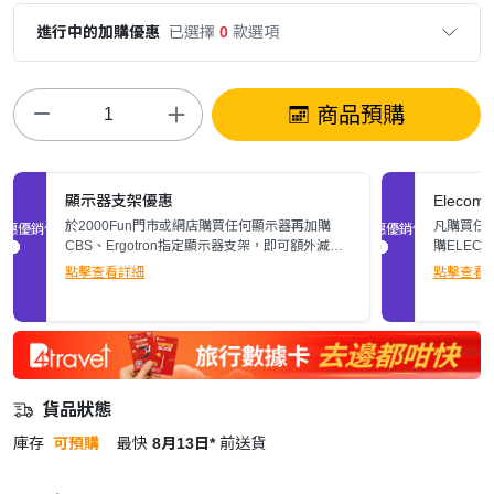
進行中的加購優惠
已選擇
0
款選項
商品預購
顯示器支架優惠
Elec
於2000Fun門市或網店購買任何顯示器再加購
凡購買任何
促銷優惠
促銷優惠
CBS、Ergotron指定顯示器支架，即可額外減多
購ELEC
$200。立即了解詳情>>
張)。
點擊查看詳細
點擊查看
貨品狀態
庫存
可預購
最快
8月13日*
前送貨