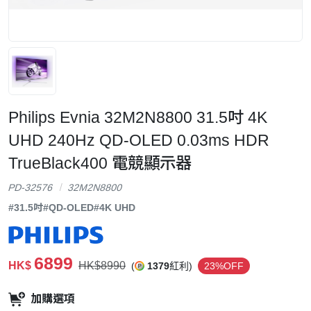
Philips Evnia 32M2N8800 31.5吋 4K
UHD 240Hz QD-OLED 0.03ms HDR
TrueBlack400 電競顯示器
PD-32576
32M2N8800
#31.5吋
#QD-OLED
#4K UHD
6899
HK$
HK$8990
(
1379
紅利)
23%OFF
加購選項