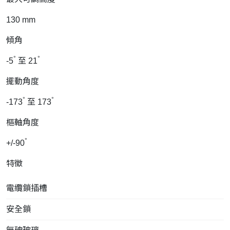
130 mm
傾角
°
°
-5
至 21
擺動角度
°
°
-173
至 173
樞軸角度
°
+/-90
特徵
電纜鎖插槽
安全鎖