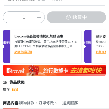
缺貨中
Elecom液晶螢幕擦拭紙加購優惠
顯示器
凡購買任何電腦螢幕，即可以85折優惠價($75)加
於2000
促銷優惠
促銷優惠
購ELECOM日本製無酒精液晶螢幕擦拭紙(80
CBS、E
張)。
$200。
點擊查看詳細
點擊查看
貨品狀態
庫存
缺貨
商品内容
購物條款、訂單修改、取消與退款政策
送貨服務