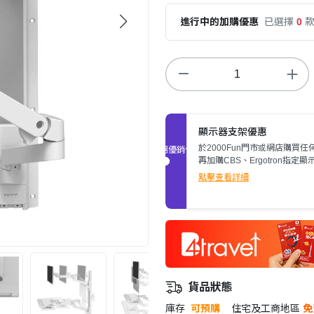
進行中的加購優惠
已選擇
0
顯示器支架優惠
於2000Fun門市或網店購買任
促銷優惠
再加購CBS、Ergotron指定顯
架，即可額外減多$200。立即
點擊查看詳細
情>>
貨品狀態
庫存
可預購
住宅及工商地區
免