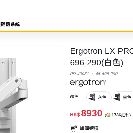
組砌機系統
Ergotron LX
696-290(白色)
PD-40081
45-696-290
顏色:
灰色
黑色
8930
HK$
(
1786
紅利)
加購選項