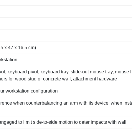
.5 x 47 x 16.5 cm)
kstation
ot, keyboard pivot, keyboard tray, slide-out mouse tray, mouse h
eners for wood stud or concrete wall, attachment hardware
r workstation configuration
erence when counterbalancing an arm with its device; when install
engaged to limit side-to-side motion to deter impacts with wall