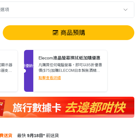
款選項
商品預購
Elecom液晶螢幕擦拭紙加購優惠
何顯示器
凡購買任何電腦螢幕，即可以85折優惠
促銷優惠
示器支
價($75)加購ELECOM日本製無酒精液
了解詳
晶螢幕擦拭紙(80張)。
點擊查看詳細
費送貨
最快
9月18日*
前送貨