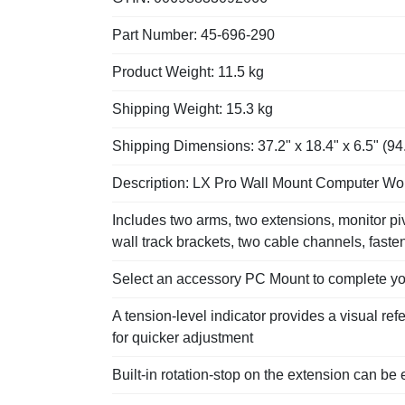
Part Number: 45-696-290
Product Weight: 11.5 kg
Shipping Weight: 15.3 kg
Shipping Dimensions: 37.2" x 18.4" x 6.5" (94
Description: LX Pro Wall Mount Computer Wor
Includes two arms, two extensions, monitor piv
wall track brackets, two cable channels, fast
Select an accessory PC Mount to complete you
A tension-level indicator provides a visual ref
for quicker adjustment
Built-in rotation-stop on the extension can be 