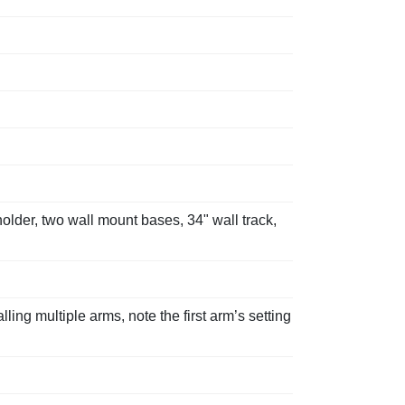
older, two wall mount bases, 34" wall track,
ing multiple arms, note the first arm’s setting