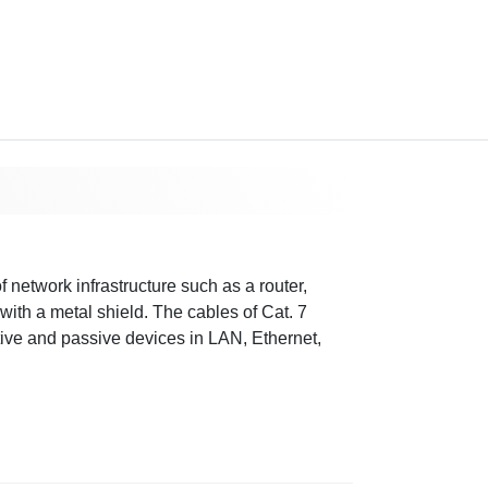
network infrastructure such as a router,
with a metal shield. The cables of Cat. 7
tive and passive devices in LAN, Ethernet,