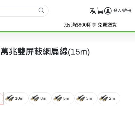
登入/註冊
滿$800即享 免費送貨
 7 萬兆雙屏蔽網扁線(15m)
10m
8m
5m
3m
2m