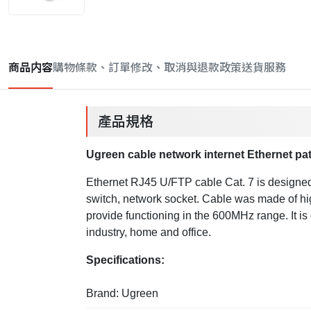
商品内容
購物條款、訂單修改、取消與退款政策
送貨服務
產品規格
Ugreen cable network internet Ethernet pa
Ethernet RJ45 U/FTP cable Cat. 7
is designe
switch, network socket. Cable was made of high
provide functioning in the 600MHz range. It i
industry, home and office.
Specifications:
Brand: Ugreen