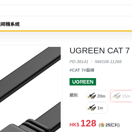
組砌機系統
UGREEN CAT
PD-38141
NW106-11266
#CAT 7
#扁線
類別:
20m
15m
1m
128
HK$
(
25
紅利)