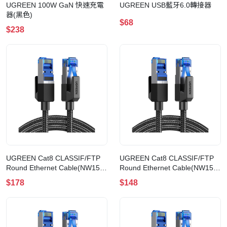
UGREEN 100W GaN 快速充電
UGREEN USB藍牙6.0轉接器
器(黑色)
$68
$238
UGREEN Cat8 CLASSⅠF/FTP
UGREEN Cat8 CLASSⅠF/FTP
Round Ethernet Cable(NW153)
Round Ethernet Cable(NW153)
(20m)
(15m)
$178
$148