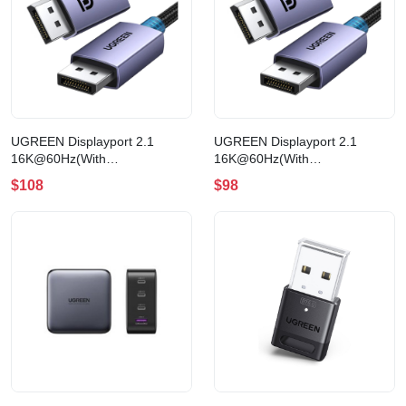
UGREEN Displayport 2.1
UGREEN Displayport 2.1
16K@60Hz(With
16K@60Hz(With
DSC)/10K@60Hz(Non DSC)
DSC)/10K@60Hz(Non DSC)
$108
$98
Cable 傳輸線(2m)
Cable 傳輸線(1m)