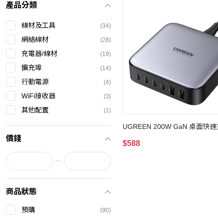
產品分類
線材及工具
(34)
網絡線材
(28)
充電器/線材
(19)
擴充埠
(14)
行動電源
(4)
WiFi接收器
(3)
其他配置
(1)
UGREEN 200W GaN 桌面快
價錢
$588
商品狀態
預購
(90)