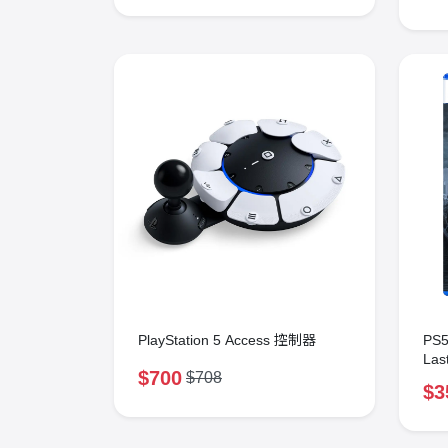
PlayStation 5 Access 控制器
PS
Las
$700
$708
$3