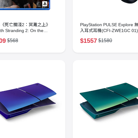
S5《死亡擱淺2：冥灘之上》
PlayStation PULSE Explore
th Stranding 2: On the
入耳式耳機(CFI-ZWE1GC 01
ach(標準版)
夜黑)
09
$1557
$568
$1580