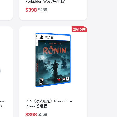
Forbidden West(完全版)
$398
$468
29%
OFF
ess
PS5《浪人崛起》Rise of the
GC)
Ronin 普通版
$398
$568