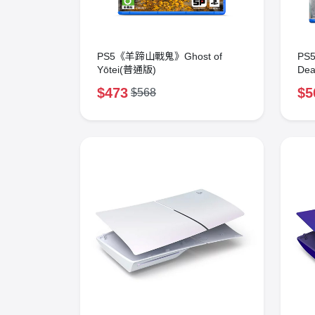
PS5《羊蹄山戰鬼》Ghost of
P
Yōtei(普通版)
Dea
Be
$473
$5
$568