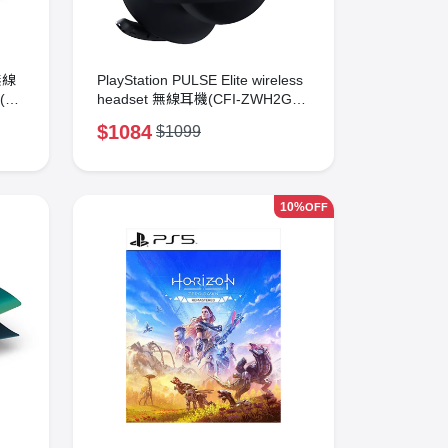
 無線
PlayStation PULSE Elite wireless
)(午
headset 無線耳機(CFI-ZWH2G
01)(午夜黑)
$1084
$1099
10%
OFF