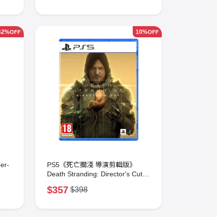
62%
10%
OFF
OFF
er-
PS5《死亡擱淺 導演剪輯版》
Death Stranding: Director's Cut
Edition
$357
$398