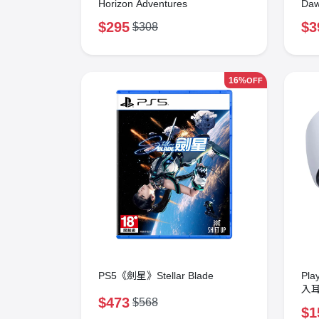
Horizon Adventures
Da
$295
$3
$308
16%
OFF
PS5《劍星》Stellar Blade
Pla
入耳
$473
$568
$1