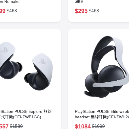
wn Remake
洲版
99
$295
$468
$468
yStation PULSE Explore 無線
PlayStation PULSE Elite wirel
式耳機(CFI-ZWE1GC)
headset 無線耳機(CFI-ZWH2
(白色)
557
$1084
$1580
$1099