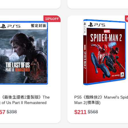
10%
OFF
5《最後生還者2重製版》The
PS5《蜘蛛俠2》Marvel's Spid
t of Us Part II Remastered
Man 2(標準版)
57
$211
$398
$568