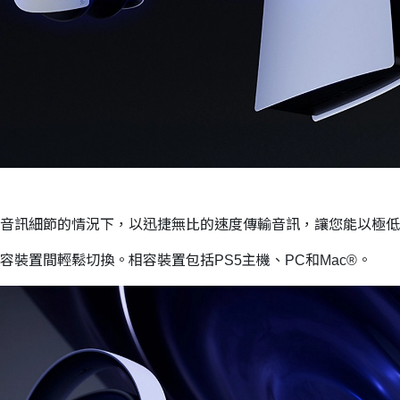
在不遺漏任何音訊細節的情況下，以迅捷無比的速度傳輸音訊，讓您能以
，並在相容裝置間輕鬆切換。相容裝置包括PS5主機、PC和Mac®。