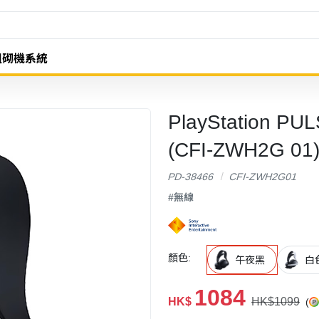
組砌機系統
PlayStation PU
(CFI-ZWH2G 0
PD-38466
CFI-ZWH2G01
#無線
顏色:
午夜黑
白
1084
HK$
HK$1099
(