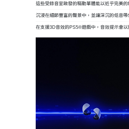
這些受錄音室啟發的驅動單體能以近乎完美的
沉浸在細節豐富的聲景中，並讓深沉的低音
在支援3D音效的PS5®遊戲中，音效提示會