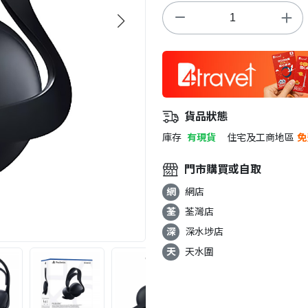
貨品狀態
庫存
有現貨
住宅及工商地區
免
門市購買或自取
網
網店
荃
荃灣店
深
深水埗店
天
天水圍