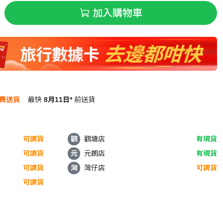
加入購物車
費送貨
最快
8月11日*
前送貨
可調貨
觀
觀塘店
有現貨
可調貨
元
元朗店
有現貨
可調貨
灣
灣仔店
可調貨
可調貨