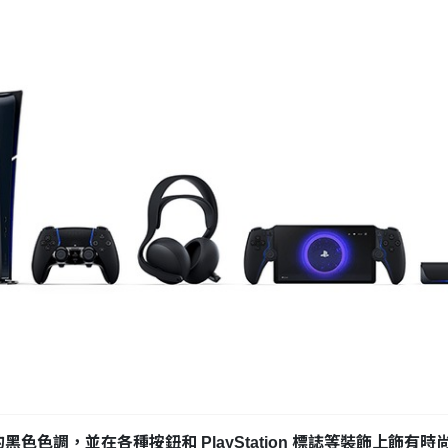
豐富的黑色色調，並在各種按鈕和 PlayStation 標誌等裝飾上飾有