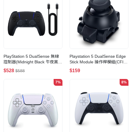
PlayStation 5 DualSense 無線
Playstation 5 DualSense Edge
控制器(Midnight Black 午夜黑
Stick Module 操作桿模組(CFI-
+USB連接線)
ZSM1G)
$528
$159
$588
7%
8%