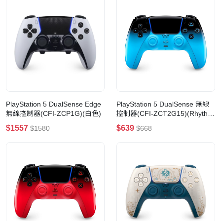
PlayStation 5 DualSense Edge
PlayStation 5 DualSense 無線
無線控制器(CFI-ZCP1G)(白色)
控制器(CFI-ZCT2G15)(Rhythm
Blue 韻律藍)
$1557
$639
$1580
$668