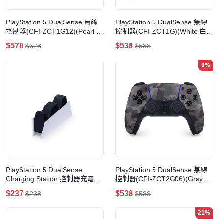
PlayStation 5 DualSense 無線
PlayStation 5 DualSense 無線
控制器(CFI-ZCT1G12)(Pearl 閃
控制器(CFI-ZCT1G)(White 白
耀珍珠白)
色)
$578
$538
$628
$588
8%
PlayStation 5 DualSense
PlayStation 5 DualSense 無線
Charging Station 控制器充電座
控制器(CFI-ZCT2G06)(Gray
(CFI-ZDS1 G)
Camouflage 深灰迷彩)
$237
$538
$238
$588
21%