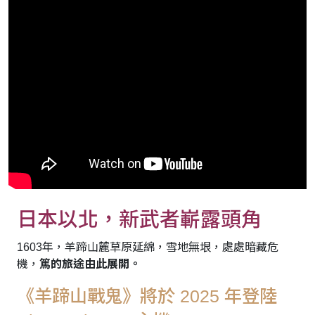
日本以北，新武者嶄露頭角
1603年，羊蹄山麓草原延綿，雪地無垠，處處暗藏危
機，
篤的旅途由此展開。
《羊蹄山戰鬼》將於 2025 年登陸