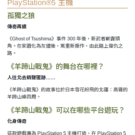
PlayStation®5 主機
孤獨之狼
傳奇再續
《Ghost of Tsushima》事件 300 年後，新武者嶄露頭
角。在家園化為灰燼後，篤重新振作，由此踏上復仇之
路。
《羊蹄山戰鬼》的舞台在哪裡？
人往北去銷聲匿跡……
《羊蹄山戰鬼》的故事位於日本雪花紛飛的北疆：高聳的
羊蹄山峰四周。
《羊蹄山戰鬼》可以在哪些平台遊玩？
化身傳奇
這款遊戲專為 PlayStation 5 主機打造，在 PlayStation 5