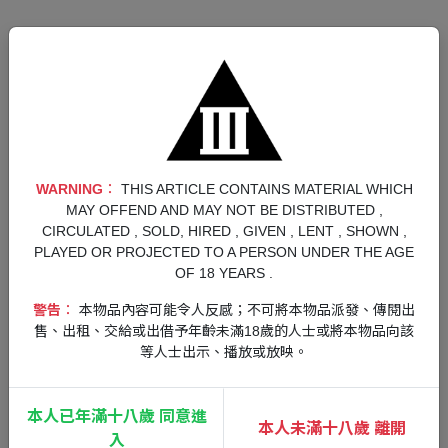
WARNING︰
THIS ARTICLE CONTAINS MATERIAL WHICH
MAY OFFEND AND MAY NOT BE DISTRIBUTED ,
CIRCULATED , SOLD, HIRED , GIVEN , LENT , SHOWN ,
日本以北，新武者嶄露頭角
PLAYED OR PROJECTED TO A PERSON UNDER THE AGE
OF 18 YEARS .
1603年，羊蹄山麓草原延綿，雪地無垠，處處暗藏危
機，
篤的旅途由此展開。
警告︰
本物品內容可能令人反感；不可將本物品派發、傳閱出
售、出租、交給或出借予年齡未滿18歲的人士或將本物品向該
《羊蹄山戰鬼》將於 2025 年登陸
等人士出示、播放或放映。
PlayStation®5 主機
本人已年滿十八歲 同意進
本人未滿十八歲 離開
孤獨之狼
入