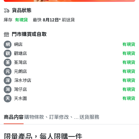
貨品狀態
庫存
有現貨
最快
8月12日*
前送貨
門市購買或自取
網
網店
有現貨
觀
觀塘店
有現貨
荃
荃灣店
有現貨
元
元朗店
有現貨
深
深水埗店
有現貨
灣
灣仔店
有現貨
天
天水圍
有現貨
商品内容
購物條款、訂單修改、取消與退款政策
送貨服務
限量產品，每人限購一件