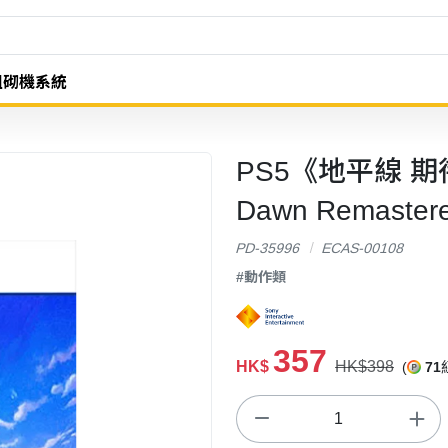
組砌機系統
PS5《地平線 期待
Dawn Remaster
PD-35996
ECAS-00108
#動作類
357
HK$
HK$398
(
71