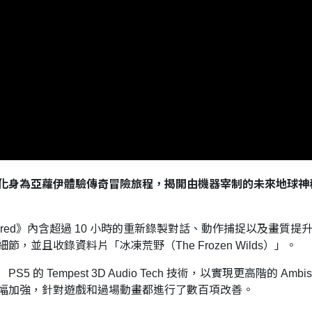
遊戲中，化身為亞蘿伊體驗傳奇冒險旅程，揭開由機器宰制的未來地
tered》內含超過 10 小時的重新錄製對話、動作捕捉以及畫
並且收錄資料片「冰凍荒野（The Frozen Wilds）」。
Tempest 3D Audio Tech 技術，以實現更高階的 Ambis
幅加強，針對遊戲和過場動畫都進行了數百項改善。