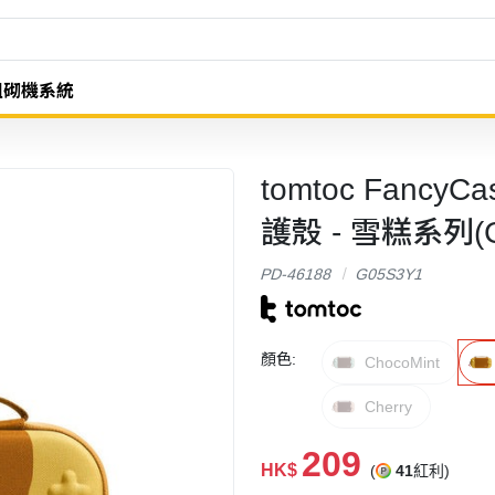
組砌機系統
tomtoc FancyCa
護殼 - 雪糕系列(G0
PD-46188
G05S3Y1
顏色:
ChocoMint
Cherry
209
HK$
(
41
紅利)