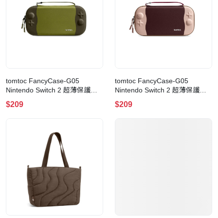
tomtoc FancyCase-G05
tomtoc FancyCase-G05
Nintendo Switch 2 超薄保護殼 -
Nintendo Switch 2 超薄保護殼 -
雪糕系列(G05S3T2)(Matcha)
雪糕系列(G05S3P2)(Cherry)
$209
$209