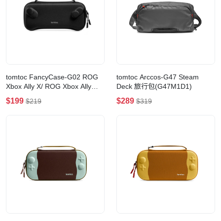
tomtoc FancyCase-G02 ROG
tomtoc Arccos-G47 Steam
Xbox Ally X/ ROG Xbox Ally超
Deck 旅行包(G47M1D1)
薄保護便攜包(黑色)
$199
$289
$219
$319