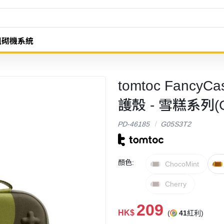
組砌機系統
tomtoc FancyCa
護殼 - 雪糕系列(G0
PD-46185
G05S3T2
顏色:
ChocoMint
Cherry
209
HK$
(
41
紅利)