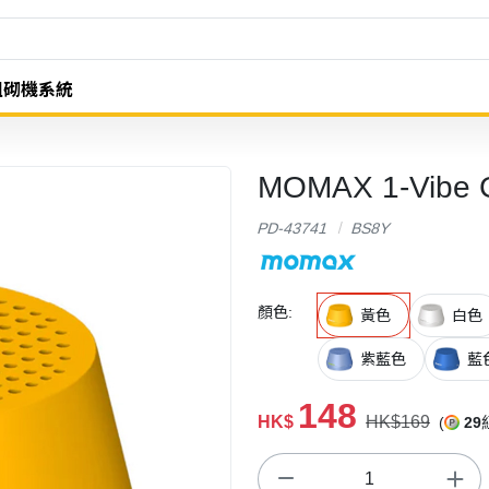
組砌機系統
MOMAX 1-Vibe
PD-43741
BS8Y
顏色:
黃色
白色
紫藍色
藍
148
HK$
HK$169
(
29