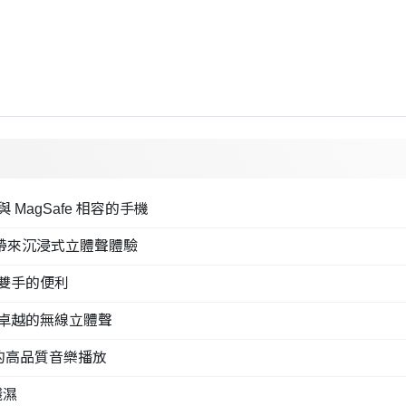
agSafe 相容的手機
，帶來沉浸式立體聲體驗
雙手的便利
卓越的無線立體聲
斷的高品質音樂播放
濺濕