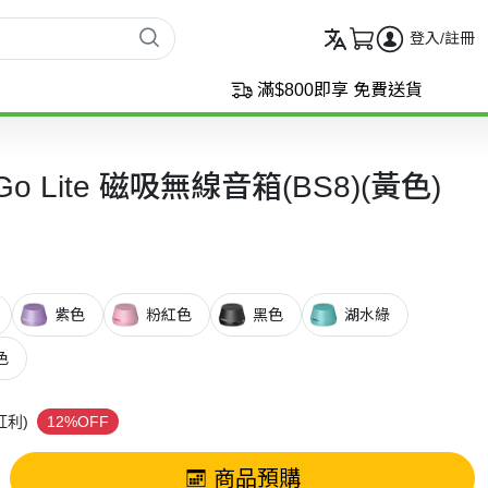
登入/註冊
滿$800即享 免費送貨
 Go Lite 磁吸無線音箱(BS8)(黃色)
紫色
粉紅色
黑色
湖水綠
色
紅利)
12%OFF
商品預購