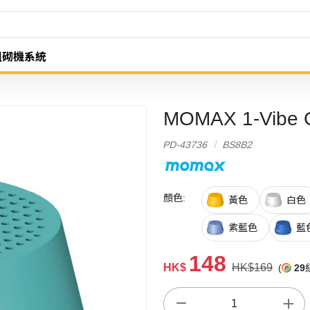
組砌機系統
MOMAX 1-Vibe
PD-43736
BS8B2
顏色:
黃色
白色
紫藍色
藍
148
HK$
HK$169
(
29