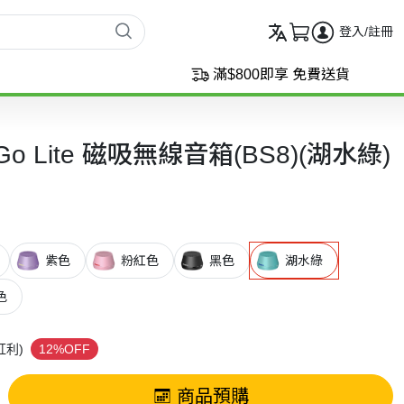
登入/註冊
滿$800即享 免費送貨
 Go Lite 磁吸無線音箱(BS8)(湖水綠)
紫色
粉紅色
黑色
湖水綠
色
紅利)
12%OFF
商品預購