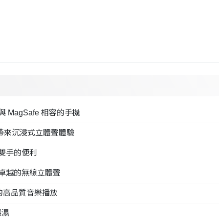
agSafe 相容的手機
，帶來沉浸式立體聲體驗
雙手的便利
卓越的無線立體聲
斷的高品質音樂播放
濺濕