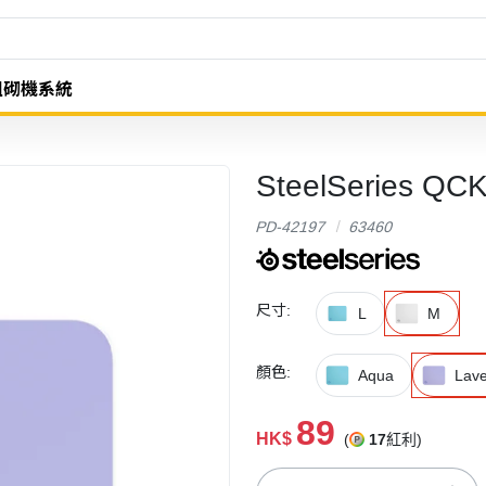
組砌機系統
SteelSeries Q
PD-42197
63460
尺寸:
L
M
顏色:
Aqua
Lav
89
HK$
(
17
紅利)