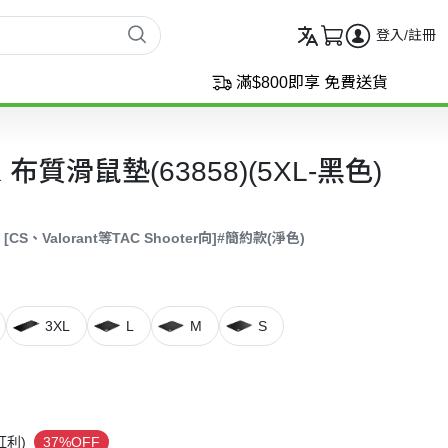
登入/註冊
滿$800即享 免費送貨
QCK 布質滑鼠墊(63858)(5XL-黑色)
[CS、Valorant等TAC Shooter向]
#簡約款(淨色)
3XL
L
M
S
紅利)
37%OFF