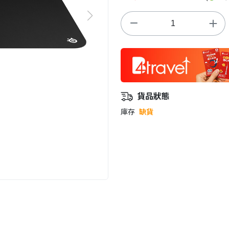
貨品狀態
庫存
缺貨