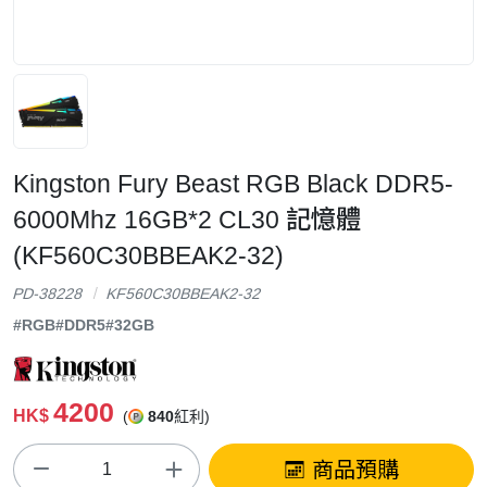
Kingston Fury Beast RGB Black DDR5-
6000Mhz 16GB*2 CL30 記憶體
(KF560C30BBEAK2-32)
PD-38228
KF560C30BBEAK2-32
#RGB
#DDR5
#32GB
4200
HK$
(
840
紅利)
商品預購