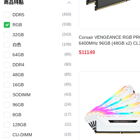
商品特點
DDR5
(450)
RGB
(338)
32GB
(243)
Corsair VENGEANCE RGB PR
6400MHz 96GB (48GB x2) CL
白色
(109)
BLACK(CMH96GX5M2B6400C
$11149
64GB
(95)
DDR4
(90)
48GB
(85)
16GB
(45)
SODIMM
(43)
96GB
(24)
8GB
(17)
128GB
(11)
CU-DIMM
(10)