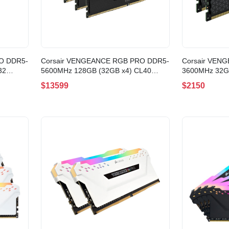
O DDR5-
Corsair VENGEANCE RGB PRO DDR5-
Corsair VEN
32
5600MHz 128GB (32GB x4) CL40
3600MHz 32G
32)
BLACK(CMH128GX5M4B5600C40)
C18(CMG32G
$13599
$2150