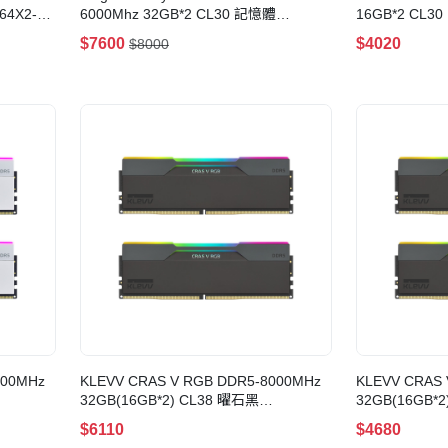
64X2-
6000Mhz 32GB*2 CL30 記憶體
16GB*2 CL30
(KF560C30BBEAK2-64)
KD5AGUA80-
$7600
$4020
$8000
000MHz
KLEVV CRAS V RGB DDR5-8000MHz
KLEVV CRAS 
32GB(16GB*2) CL38 曜石黑
32GB(16GB*
(KD5AGUA80-80D380G)
(KD5AGUA80-
$6110
$4680