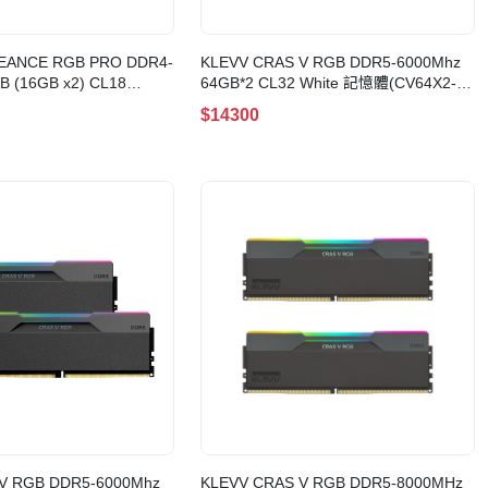
GEANCE RGB PRO DDR4-
KLEVV CRAS V RGB DDR5-6000Mhz
B (16GB x2) CL18
64GB*2 CL32 White 記憶體(CV64X2-
2GX4M2D3600C18)
KD5CGUB80-60B320J)
$14300
V RGB DDR5-6000Mhz
KLEVV CRAS V RGB DDR5-8000MHz