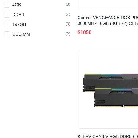
4GB
(8)
DDR3
(7)
Corsair VENGEANCE RGB PR
3600MHz 16GB (8GB x2) CL1
192GB
(3)
WHITE(CMW16GX4M2D3600
$1050
CUDIMM
(2)
KLEVV CRAS V RGB DDR5-6