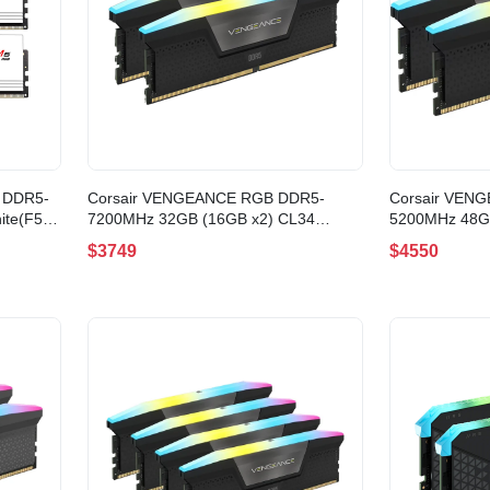
 DDR5-
Corsair VENGEANCE RGB DDR5-
Corsair VEN
ite(F5-
7200MHz 32GB (16GB x2) CL34
5200MHz 48G
)
BLACK(CMH32GX5M2X7200C34)
BLACK(CMH4
$3749
$4550