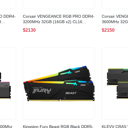
O DDR4-
Corsair VENGEANCE RGB PRO DDR4-
Corsair VEN
8
3200MHz 32GB (16GB x2) CL16
3600MHz 32G
C18W)
WHITE(CMW32GX4M2E3200C16W)
BLACK(CMW3
$2130
$2150
000Mhz
Kingston Fury Beast RGB Black DDR5-
KLEVV CRAS 