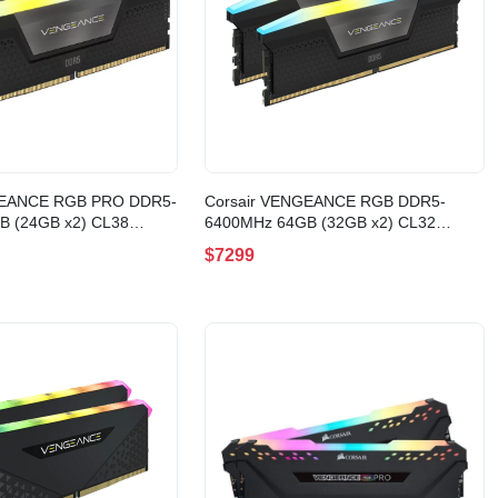
GEANCE RGB PRO DDR5-
Corsair VENGEANCE RGB DDR5-
B (24GB x2) CL38
6400MHz 64GB (32GB x2) CL32
8GX5M2B5200C38)
BLACK(CMH64GX5M2B6400C32)
$7299