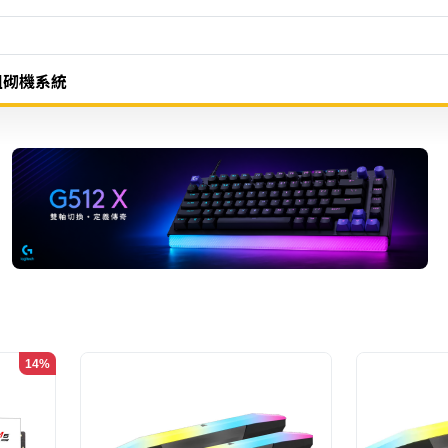
組砌機系統
14%