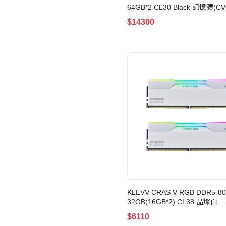
64GB*2 CL30 Black 記憶體(CV
KD5BGUA80-60A300G)
$14300
KLEVV CRAS V RGB DDR5-8
32GB(16GB*2) CL38 晶燦白
(KD5AGUA80-80D380J)
$6110