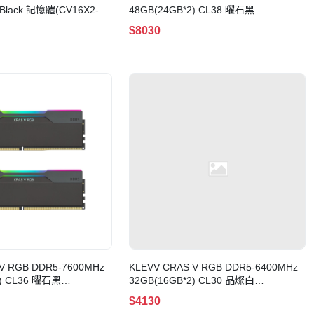
 Black 記憶體(CV16X2-
48GB(24GB*2) CL38 曜石黑
60A300G)
(KD5KGUD80-80D380G)
$8030
V RGB DDR5-7600MHz
KLEVV CRAS V RGB DDR5-6400MHz
2) CL36 曜石黑
32GB(16GB*2) CL30 晶燦白
76B360G)
(KD5AGUA80-64B300J)
$4130