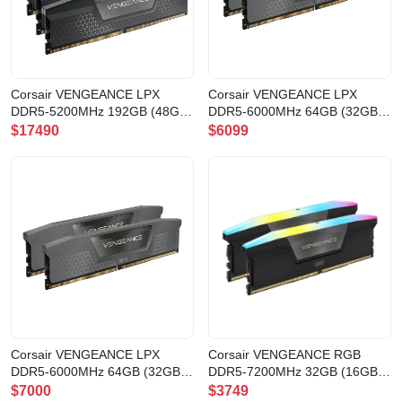
Corsair VENGEANCE LPX
Corsair VENGEANCE LPX
DDR5-5200MHz 192GB (48GB
DDR5-6000MHz 64GB (32GB
x4) CL38
x2) CL40 FOR
$17490
$6099
BLACK(CMK192GX5M4B5200C38)
AMD(CMK64GX5M2B6000Z40)
Corsair VENGEANCE LPX
Corsair VENGEANCE RGB
DDR5-6000MHz 64GB (32GB
DDR5-7200MHz 32GB (16GB
x2) CL30 FOR
x2) CL34
$7000
$3749