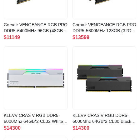
Corsair VENGEANCE RGB PRO
Corsair VENGEANCE RGB PRO
DDR5-6400MHz 96GB (48GB
DDR5-5600MHz 128GB (32GB
x2) CL32
x4) CL40
$11149
$13599
BLACK(CMH96GX5M2B6400C32)
BLACK(CMH128GX5M4B5600C4
KLEVV CRAS V RGB DDR5-
KLEVV CRAS V RGB DDR5-
6000Mhz 64GB*2 CL32 White
6000Mhz 64GB*2 CL30 Black
記憶體(CV64X2-KD5CGUB80-
記憶體(CV64X2-KD5BGUA80-
$14300
$14300
60B320J)
60A300G)