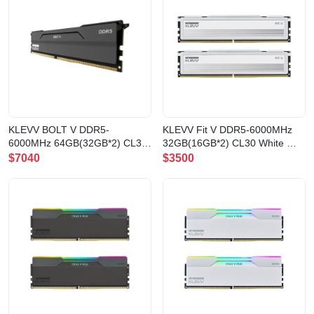
KLEVV BOLT V DDR5-
KLEVV Fit V DDR5-6000MHz
6000MHz 64GB(32GB*2) CL30
32GB(16GB*2) CL30 White 記
記憶體(BV32X2-KD5BGUA80-
憶體(FV16X2-KD5AGU880-
$7040
$3500
60A300H)
60A300F)