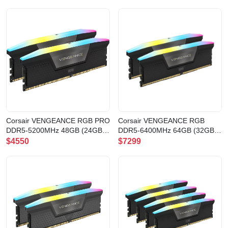
AMD(CMK64GX5M2B6000Z30)
BLACK(CMH32GX5M2X7200C34
Corsair VENGEANCE RGB PRO
Corsair VENGEANCE RGB
DDR5-5200MHz 48GB (24GB
DDR5-6400MHz 64GB (32GB
x2) CL38
x2) CL32
$4550
$7299
BLACK(CMH48GX5M2B5200C38)
BLACK(CMH64GX5M2B6400C32