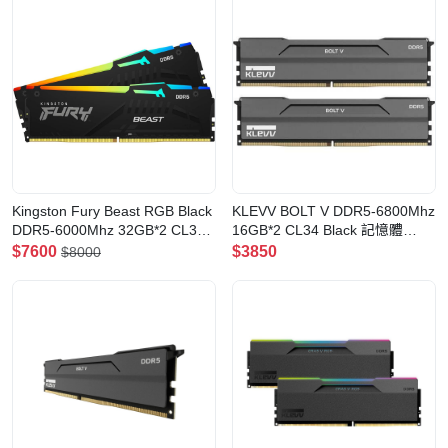
Kingston Fury Beast RGB Black
KLEVV BOLT V DDR5-6800Mhz
DDR5-6000Mhz 32GB*2 CL30
16GB*2 CL34 Black 記憶體
記憶體(KF560C30BBEAK2-64)
(BV16X2-KD5AGUA80-
$7600
$3850
$8000
68A340H)