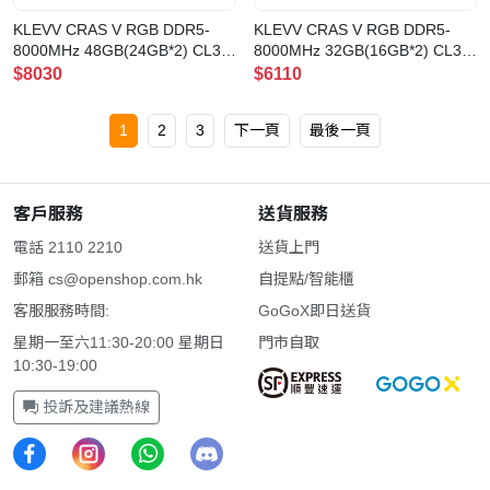
KLEVV CRAS V RGB DDR5-
KLEVV CRAS V RGB DDR5-
8000MHz 48GB(24GB*2) CL38
8000MHz 32GB(16GB*2) CL38
曜石黑(KD5KGUD80-80D380G)
晶燦白(KD5AGUA80-80D380J)
$8030
$6110
1
2
3
下一頁
最後一頁
客戶服務
送貨服務
電話 2110 2210
送貨上門
郵箱
cs@openshop.com.hk
自提點/智能櫃
客服服務時間:
GoGoX即日送貨
星期一至六11:30-20:00 星期日
門市自取
10:30-19:00
投訴及建議熱線