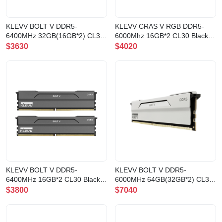
KLEVV BOLT V DDR5-
KLEVV CRAS V RGB DDR5-
6400MHz 32GB(16GB*2) CL32
6000Mhz 16GB*2 CL30 Black
記憶體(BV16X2-KD5AGU880-
記憶體(CV16X2-KD5AGUA80-
$3630
$4020
64A320H)
60A300G)
KLEVV BOLT V DDR5-
KLEVV BOLT V DDR5-
6400MHz 16GB*2 CL30 Black
6000MHz 64GB(32GB*2) CL30
記憶體(BV16X2-KD5AGUA80-
記憶體(BV32X2-KD5BGUA80-
$3800
$7040
64B300H)
60A300I)